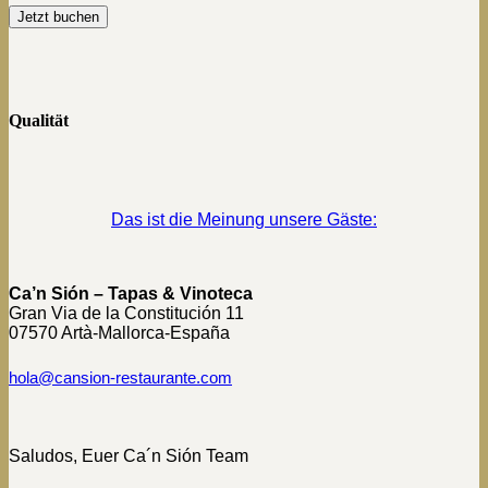
Qualität
Das ist die Meinung unsere Gäste:
Ca’n Sión – Tapas & Vinoteca
Gran Via de la Constitución 11
07570 Artà-Mallorca-España
hola@cansion-restaurante.com
Saludos, Euer Ca´n Sión Team