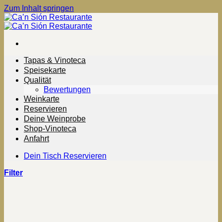
Zum Inhalt springen
Tapas & Vinoteca
Speisekarte
Qualität
Bewertungen
Weinkarte
Reservieren
Deine Weinprobe
Shop-Vinoteca
Anfahrt
Dein Tisch Reservieren
Filter