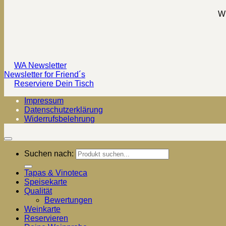
Wi
WA Newsletter
Newsletter for Friend´s
Reserviere Dein Tisch
Impressum
Datenschutzerklärung
Widerrufsbelehrung
Suchen nach:
Tapas & Vinoteca
Speisekarte
Qualität
Bewertungen
Weinkarte
Reservieren