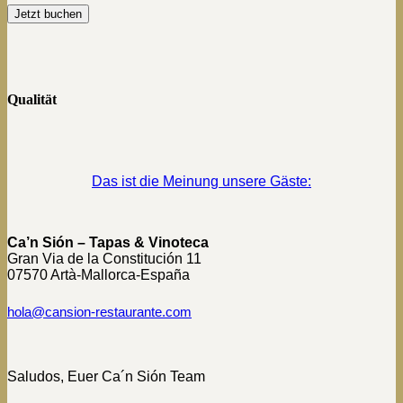
Qualität
Das ist die Meinung unsere Gäste:
Ca’n Sión – Tapas & Vinoteca
Gran Via de la Constitución 11
07570 Artà-Mallorca-España
hola@cansion-restaurante.com
Saludos, Euer Ca´n Sión Team