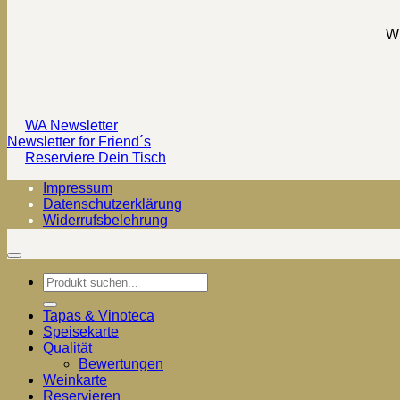
Wi
WA Newsletter
Newsletter for Friend´s
Reserviere Dein Tisch
Impressum
Datenschutzerklärung
Widerrufsbelehrung
Suchen
nach:
Tapas & Vinoteca
Speisekarte
Qualität
Bewertungen
Weinkarte
Reservieren